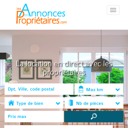
::Menu::
La location en direct avec les
propriétaires
Max km
Type de bien
Nb de pièces