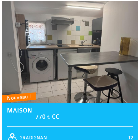
Nouveau !
MAISON
770 € CC
T2
GRADIGNAN