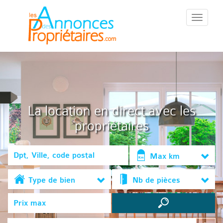
::Menu::
La location en direct avec les
propriétaires
Max km
Type de bien
Nb de pièces