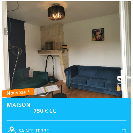
Nouveau !
MAISON
750 € CC
T2
SAINTE-TERRE