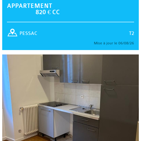
APPARTEMENT
820 € CC
T2
PESSAC
Mise à jour le 06/08/26