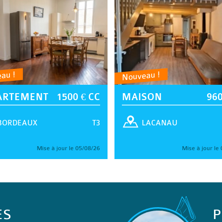
au !
Nouveau !
ARTEMENT
1500 € CC
MAISON
960
T3
BORDEAUX
LACANAU
Mise à jour le 05/08/26
Mise à jour le
ES
P