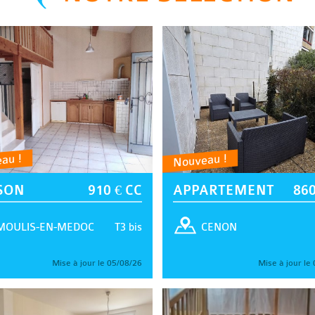
au !
Nouveau !
SON
910 € CC
APPARTEMENT
860
T3 bis
MOULIS-EN-MEDOC
CENON
Mise à jour le 05/08/26
Mise à jour le