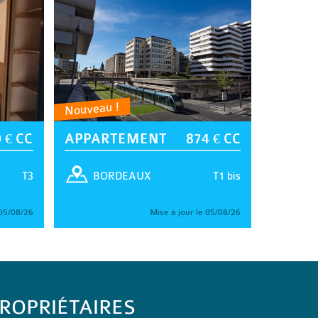
Nouveau !
 € CC
APPARTEMENT
874 € CC
T3
T1 bis
BORDEAUX
 05/08/26
Mise à jour le 05/08/26
ROPRIÉTAIRES