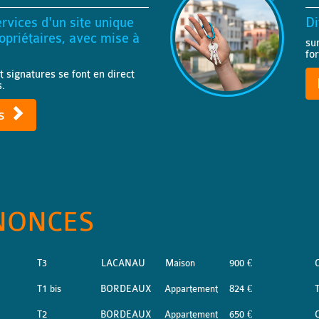
rvices d'un site unique
Di
priétaires, avec mise à
su
fo
t signatures se font en direct
s.
ts
NONCES
T3
LACANAU
Maison
900 €
T1 bis
BORDEAUX
Appartement
824 €
T
T2
BORDEAUX
Appartement
650 €