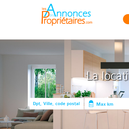
La locat
Max km