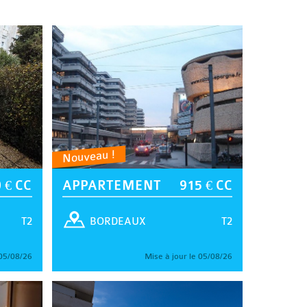
Nouveau !
 € CC
APPARTEMENT
915 € CC
T2
T2
BORDEAUX
 05/08/26
Mise à jour le 05/08/26