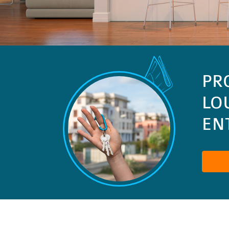
PR
LO
ENT