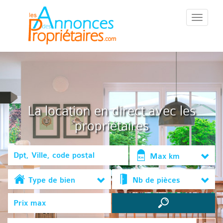
::Menu::
La location en direct avec les
propriétaires
Max km
Type de bien
Nb de pièces