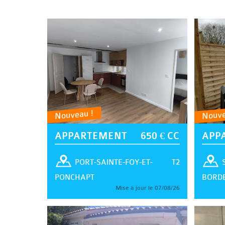
Nouveau !
Nouve
APPARTEMENT
650 € CC
APP
T2
PORT-SAINTE-FOY-ET-
PONCHAPT
BORD
Mise à jour le 07/08/26