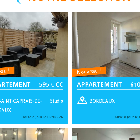
au !
Nouveau !
ARTEMENT
595 € CC
APPARTEMENT
610
Studio
SAINT-CAPRAIS-DE-
BORDEAUX
EAUX
Mise à jour le 07/08/26
Mise à jour le