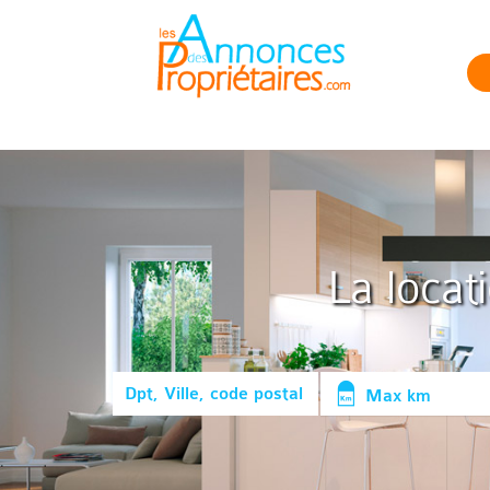
La locat
Max km