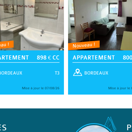
au !
Nouveau !
ARTEMENT
898 € CC
APPARTEMENT
800
T3
BORDEAUX
BORDEAUX
Mise à jour le 07/08/26
Mise à jour le
ES
P