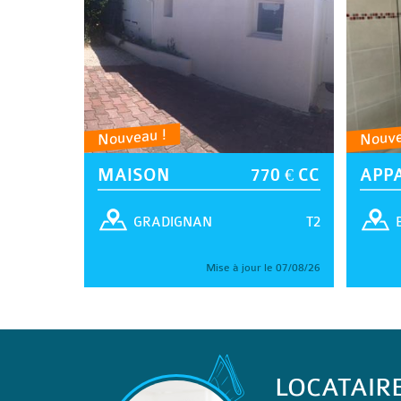
Nouveau !
Nouve
MAISON
770 € CC
APP
T2
GRADIGNAN
Mise à jour le 07/08/26
LOCATAIR