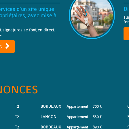
rvices d'un site unique
Di
priétaires, avec mise à
su
fo
t signatures se font en direct
s.
ts
NONCES
T2
BORDEAUX
Appartement
700 €
T2
LANGON
Appartement
530 €
S
T2
BORDEAUX
Appartement
890 €
S