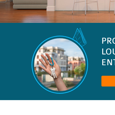
PR
LO
ENT